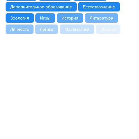
Дополнительное образование
Естествознание
Зоология
Игры
История
Литература
Личность
Логика
Математика
Музыка
НВП
Немецкий
Овощеводство
ПДД
Пение
Первая помощь
Плавание