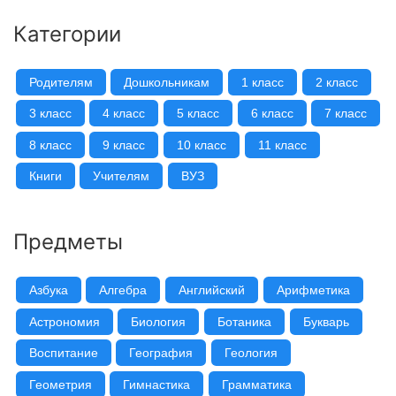
Категории
Родителям
Дошкольникам
1 класс
2 класс
3 класс
4 класс
5 класс
6 класс
7 класс
8 класс
9 класс
10 класс
11 класс
Книги
Учителям
ВУЗ
Предметы
Азбука
Алгебра
Английский
Арифметика
Астрономия
Биология
Ботаника
Букварь
Воспитание
География
Геология
Геометрия
Гимнастика
Грамматика