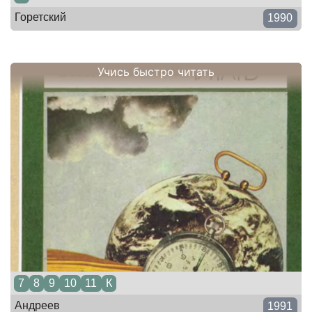
Горетский
1990
Учись быстро читать
7
8
9
10
11
К
Андреев
1991