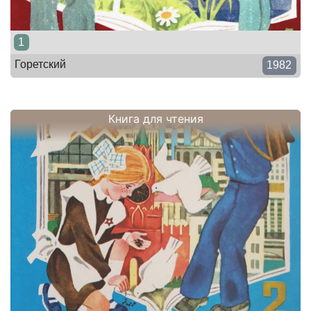
1
Горетский
1982
Книга для чтения