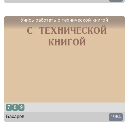
Учись работать с технической книгой
7
8
9
Бахарев
1964