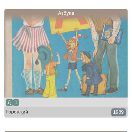
Азбука
Д
1
Горетский
1989