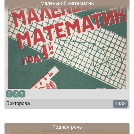
Маленький математик
1
2
3
Викторова
1932
Родная речь