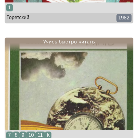
1
Горетский
1982
Учись быстро читать
7
8
9
10
11
К