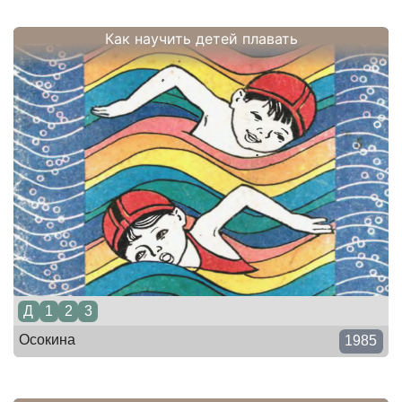
Как научить детей плавать
Д
1
2
3
Осокина
1985