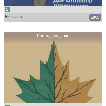
2
Извекова
1985
Природоведение