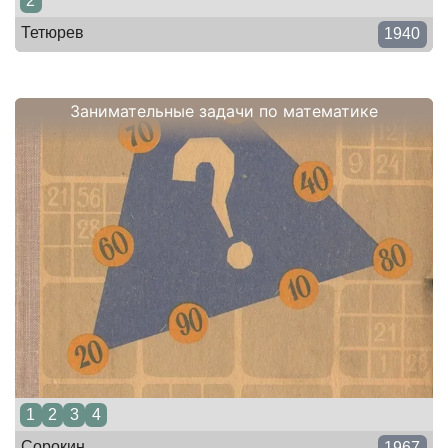
2
Тетюрев
1940
Занимательные задачи по математике
1
2
3
4
Сорокин
1967