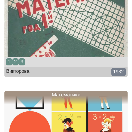
1
2
3
Викторова
1932
Математика