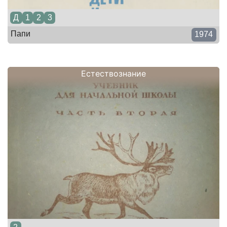
Д
1
2
3
Папи
1974
Естествознание