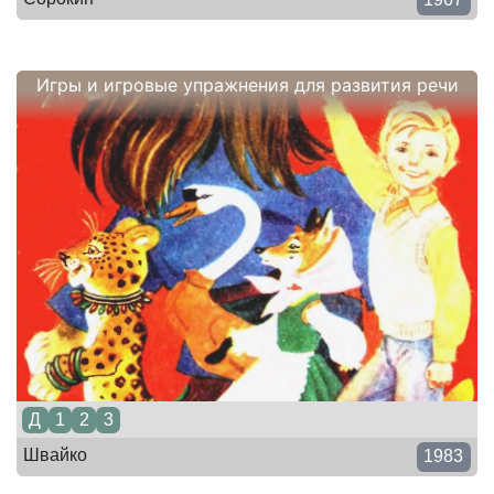
Игры и игровые упражнения для развития речи
Д
1
2
3
Швайко
1983