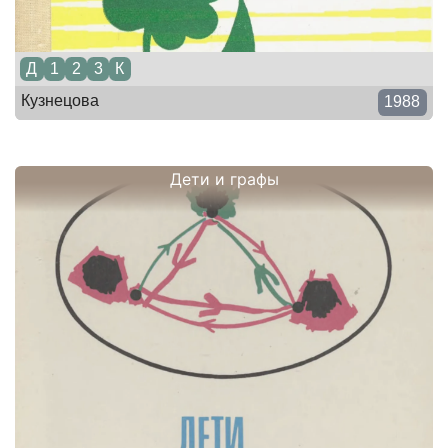
Д
1
2
3
К
Кузнецова
1988
Дети и графы