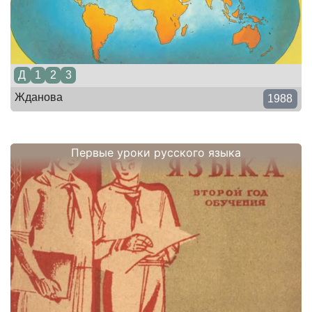
Д
1
2
3
Жданова
1988
Первые уроки русского языка