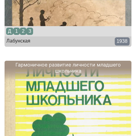
Д
1
2
3
Лабунская
1938
Гармоничное развитие личности младшего
школьника