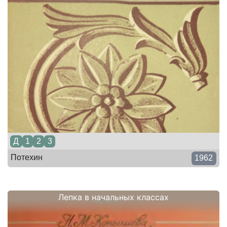
Д
1
2
3
Потехин
1962
Лепка в начальных классах