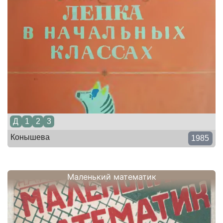
Д
1
2
3
Конышева
1985
Маленький математик