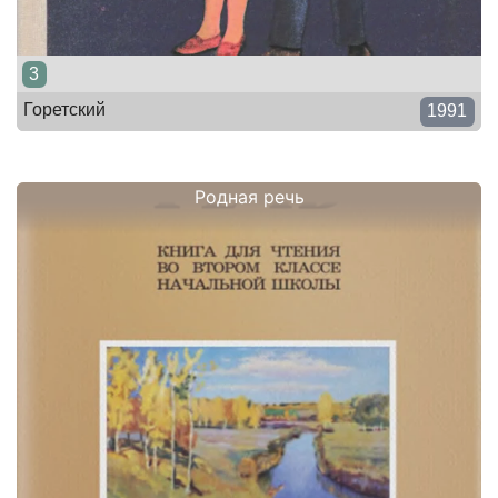
3
Горетский
1991
Родная речь