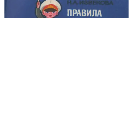
2
Извекова
1985
Природоведение