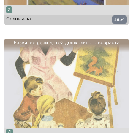
2
Соловьева
1954
Развитие речи детей дошкольного возраста
Д