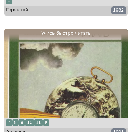
1
Горетский
1982
Учись быстро читать
7
8
9
10
11
К
Андреев