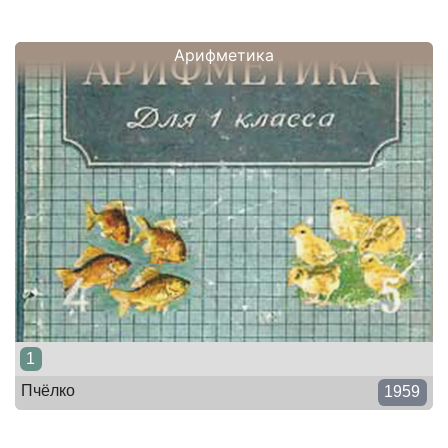
Арифметика
1
Пчёлко
1959