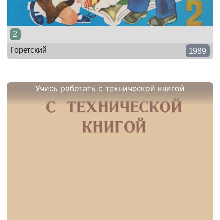
2
Горетский
1989
Учись работать с технической книгой