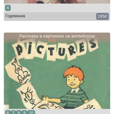
4
Годлинник
1950
Рассказы в картинках на английском
6
7
8
9
10