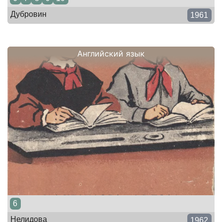
Дубровин
1961
Английский язык
6
Нелидова
1962