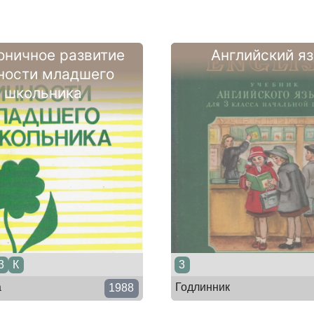
оничное развитие
Английский я
ности младшего
школьника
3
К
3
а
Годлинник
1988