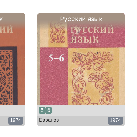
к
Русский язык
5
6
Баранов
1974
1974