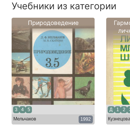
Учебники из категории
Природоведение
Гарм
лич
3
4
5
Д
1
2
Мельчаков
Кузнецов
1992