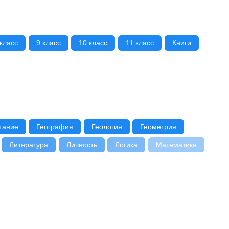
 класс
9 класс
10 класс
11 класс
Книги
тание
География
Геология
Геометрия
Литература
Личность
Логика
Математика
едение
Психология
Радиоэлектроника
имия
Черчение