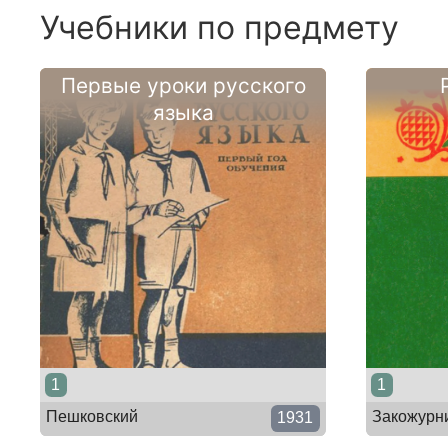
Учебники по предмету
Первые уроки русского
языка
1
1
Пешковский
Закожурн
1931