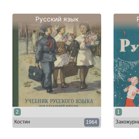
Русский язык
2
1
Костин
Закожурн
1964