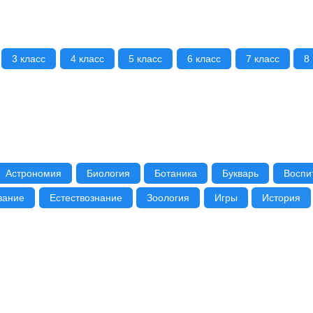
3 класс
4 класс
5 класс
6 класс
7 класс
8
Астрономия
Биология
Ботаника
Букварь
Воспи
вание
Естествознание
Зоология
Игры
История
ПДД
Пение
Первая помощь
Плавание
Природов
графия
Техника
Труд
Физика
Физкультура
Х