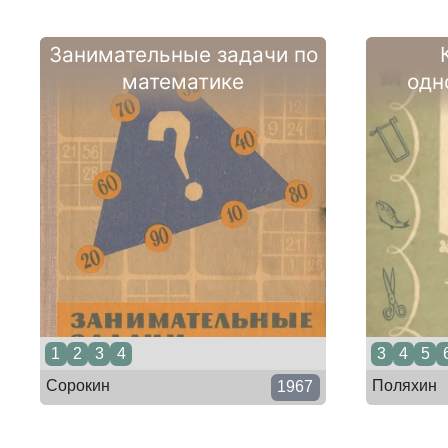
Занимательные задачи по
математике
одн
1
2
3
4
3
4
5
Сорокин
Поляхин
1967