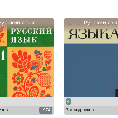
Русский язык
Русский язы
4
иков
Закожурников
1974