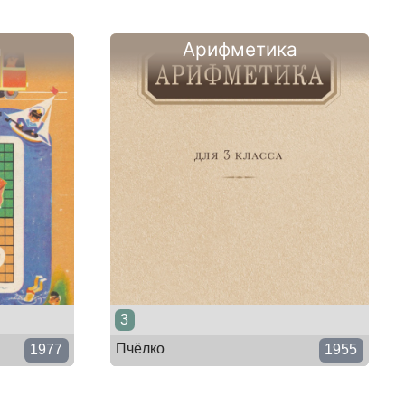
а
Арифметика
3
Пчёлко
1977
1955