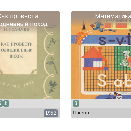
Как провести
Математик
одневный поход
6
К
3
Пчёлко
1952