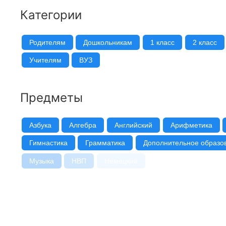
Категории
Родителям
Дошкольникам
1 класс
2 класс
Учителям
ВУЗ
Предметы
Азбука
Алгебра
Английский
Арифметика
Гимнастика
Грамматика
Дополнительное образо
Музыка
НВП
Немецкий
Овощеводство
Рисование
Родная речь
Русский язык
Стено