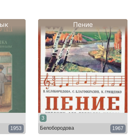
зык
Пение
3
Белобородова
1953
1967