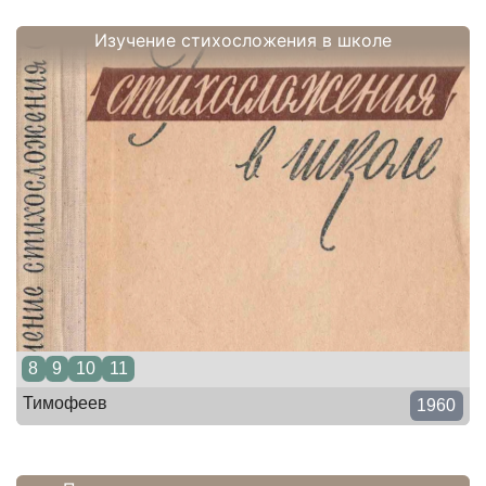
Изучение стихосложения в школе
8
9
10
11
Тимофеев
1960