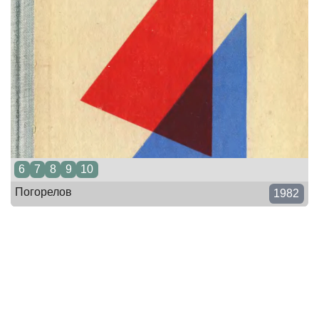
6
7
8
9
10
Погорелов
1982
Воспитание воли