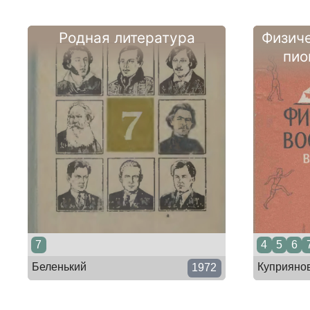
Родная литература
Физиче
пио
7
4
5
6
Беленький
Куприяно
1972