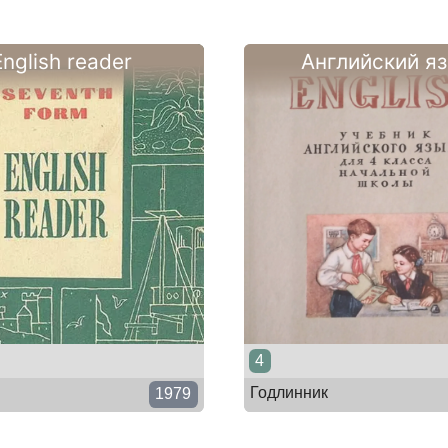
English reader
Английский я
4
Годлинник
1979