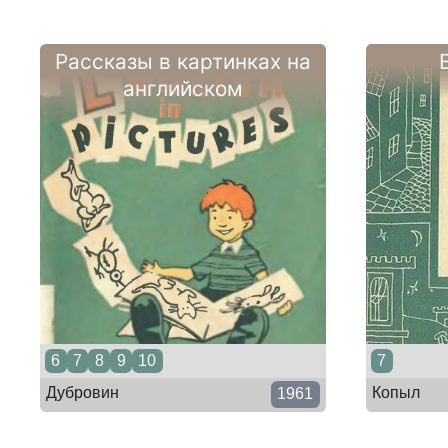
Рассказы в картинках на
английском
6
7
8
9
10
7
Дубровин
Копыл
1961