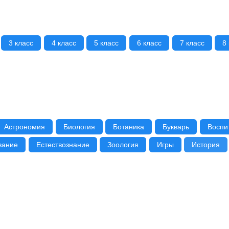
3 класс
4 класс
5 класс
6 класс
7 класс
8
Астрономия
Биология
Ботаника
Букварь
Воспи
вание
Естествознание
Зоология
Игры
История
ПДД
Пение
Первая помощь
Плавание
Природов
графия
Техника
Труд
Физика
Физкультура