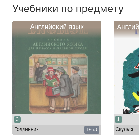
Учебники по предмету
Английский язык
Англи
3
1
Годлинник
Скультэ
1953