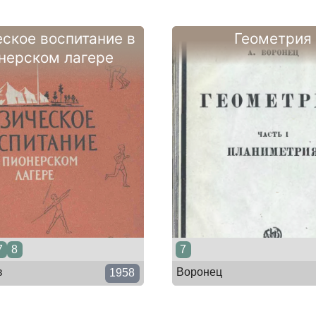
ское воспитание в
Геометрия
нерском лагере
7
8
7
в
Воронец
1958