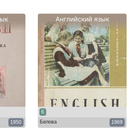
зык
Английский язык
6
Белова
1950
1969