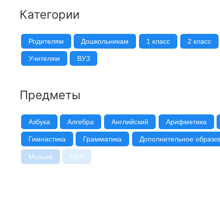
Категории
Родителям
Дошкольникам
1 класс
2 класс
Учителям
ВУЗ
Предметы
Азбука
Алгебра
Английский
Арифметика
Гимнастика
Грамматика
Дополнительное образо
Музыка
НВП
Немецкий
Овощеводство
Рисование
Родная речь
Русский язык
Стено