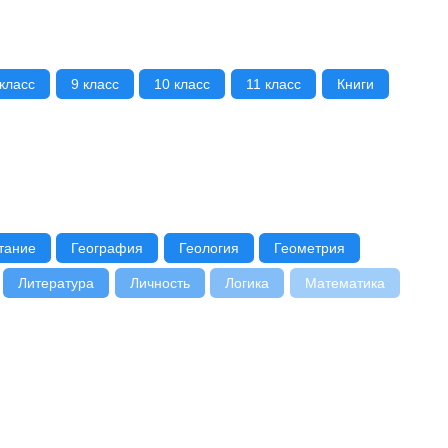
 класс
9 класс
10 класс
11 класс
Книги
тание
География
Геология
Геометрия
Литература
Личность
Логика
Математика
едение
Психология
Радиоэлектроника