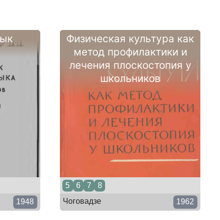
зык
Физическая культура как
метод профилактики и
лечения плоскостопия у
школьников
5
6
7
8
Чоговадзе
1948
1962