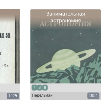
Занимательная
астрономия
7
8
9
Перельман
1925
1954