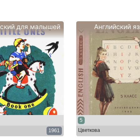
йский для малышей
Английский я
5
Цветкова
1961