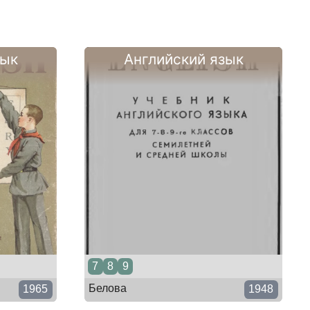
зык
Английский язык
7
8
9
Белова
1965
1948