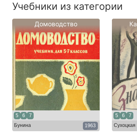
Учебники из категории
Домоводство
Ка
5
6
7
5
6
7
Бунина
Сухоцкая
1963