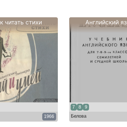
к читать стихи
Английский я
7
8
9
Белова
1966