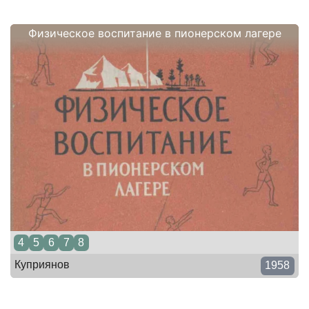
Физическое воспитание в пионерском лагере
4
5
6
7
8
Куприянов
1958