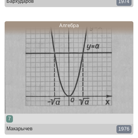
Бархударов
1974
Алгебра
7
Макарычев
1976