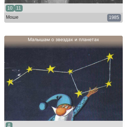
10
11
Моше
1985
Малышам о звездах и планетах
Д