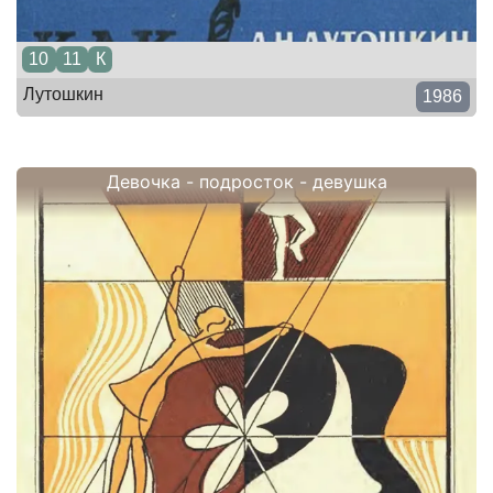
10
11
К
Лутошкин
1986
Девочка - подросток - девушка