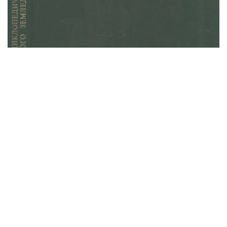
К
Джахангиров
1983
Категории
Родителям
Дошкольникам
1 класс
2 класс