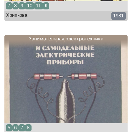
7
8
9
10
11
К
Хрипкова
1981
Занимательная электротехника
5
6
7
К