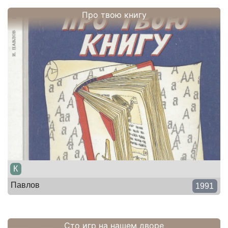
Про твою книгу
К
Павлов
1991
Сто игр на нашем дворе