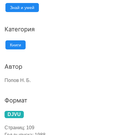
Знай и умей
Категория
Книги
Автор
Попов Н. Б.
Формат
DJVU
Страниц:
109
Год выпуска:
1988