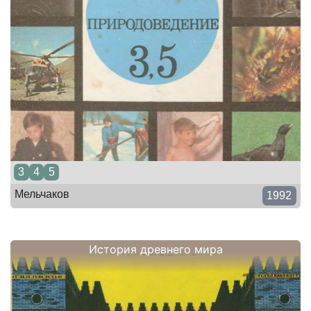
3
4
5
Мельчаков
1992
История древнего мира