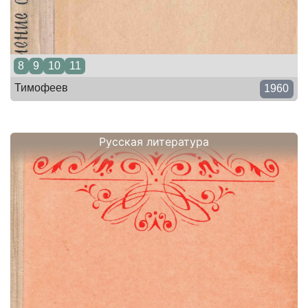
8
9
10
11
Тимофеев
1960
Русская литература