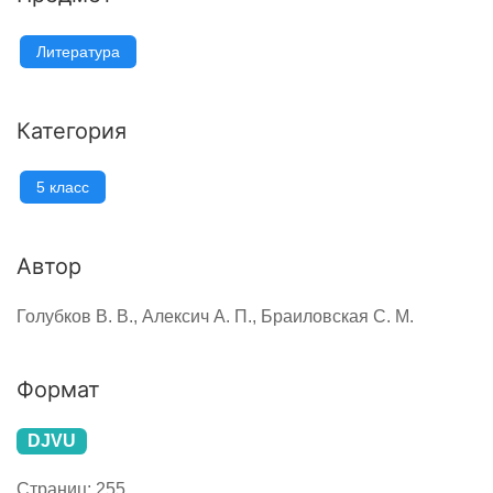
Литература
Категория
5 класс
Автор
Голубков В. В., Алексич А. П., Браиловская С. М.
Формат
DJVU
Страниц:
255