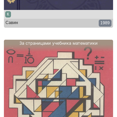
К
Савин
1989
За страницами учебника математики