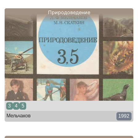
Природоведение
3
4
5
Мельчаков
1992