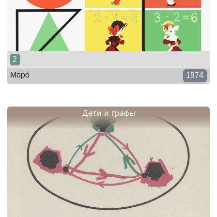
2
Моро
1974
Дети и графы