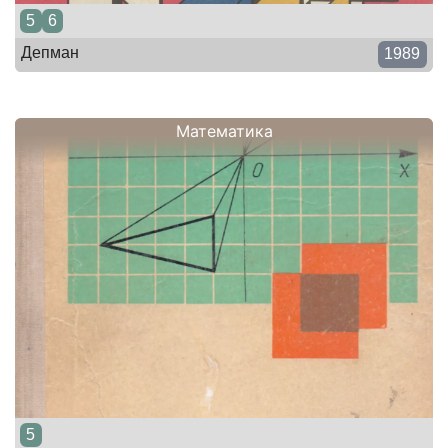
5
6
Депман
1989
Математика
5