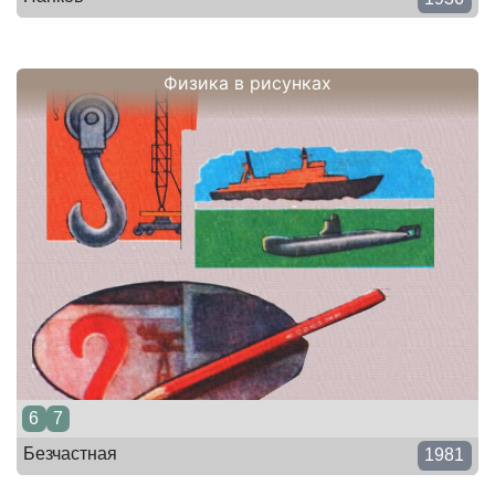
Физика в рисунках
6
7
Безчастная
1981