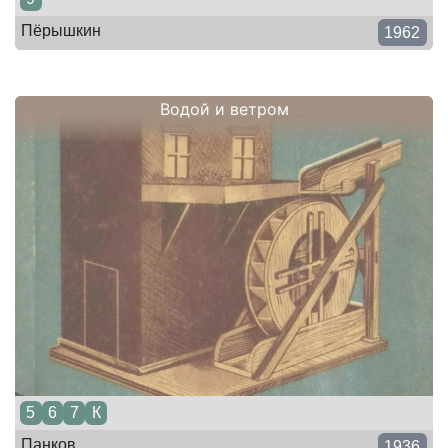
Пёрышкин
1962
Водой и ветром
5
6
7
К
Панков
1936