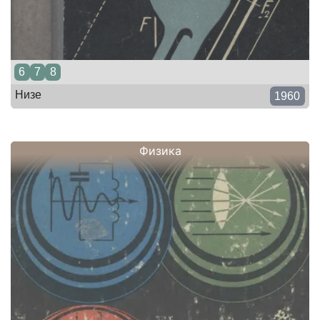
6
7
8
Низе
1960
Физика