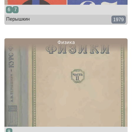
6
7
Перышкин
1979
Физика
9