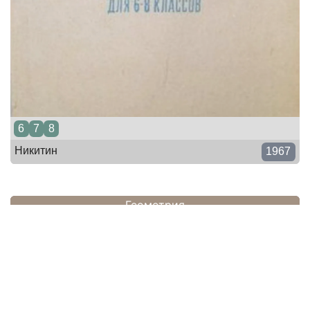
6
7
8
Никитин
1967
Геометрия